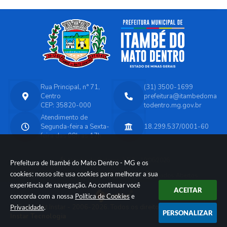
Rua Principal, n° 71,
(31) 3500-1699
Centro
prefeitura@itambedoma
CEP: 35820-000
todentro.mg.gov.br
Atendimento de
Segunda-feira a Sexta-
18.299.537/0001-60
feira das 08h as 17h
Versão do Sistema:
3.5.3 - 19/06/2026
Prefeitura de Itambé do Mato Dentro - MG e os
cookies: nosso site usa cookies para melhorar a sua
Portal atualizado em:
04/08/2026 11:17
Dados Abertos
experiência de navegação. Ao continuar você
ACEITAR
concorda com a nossa
Política de Cookies
e
© Copyright Instar - 2006-2026. Todos os direitos reservados -
Privacidade
.
PERSONALIZAR
Instar Tecnologia