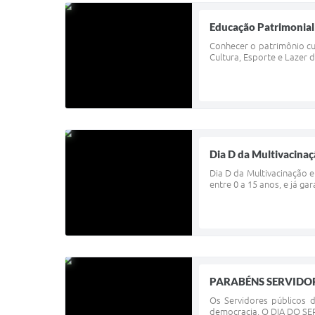
Educação Patrimonial
Conhecer o patrimônio cul
Cultura, Esporte e Lazer 
Dia D da Multivacinaç
Dia D da Multivacinação 
entre 0 a 15 anos, e já g
PARABÉNS SERVIDO
Os Servidores públicos 
democracia. O DIA DO SER