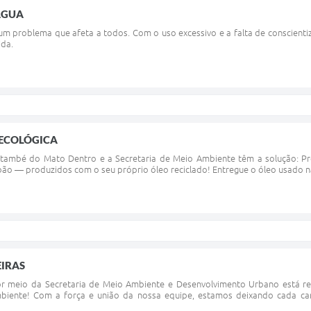
ÁGUA
um problema que afeta a todos. Com o uso excessivo e a falta de conscien
ida.
ECOLÓGICA
 Itambé do Mato Dentro e a Secretaria de Meio Ambiente têm a solução: P
ão — produzidos com o seu próprio óleo reciclado! Entregue o óleo usado na
EIRAS
or meio da Secretaria de Meio Ambiente e Desenvolvimento Urbano está real
biente! Com a força e união da nossa equipe, estamos deixando cada ca