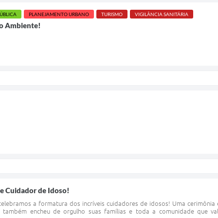
PÚBLICA
PLANEJAMENTO URBANO
TURISMO
VIGILÂNCIA SANITÁRIA
io Ambiente!
e Cuidador de Idoso!
elebramos a formatura dos incríveis cuidadores de idosos! Uma cerimônia
s também encheu de orgulho suas famílias e toda a comunidade que valor