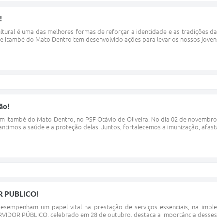
!
tural é uma das melhores formas de reforçar a identidade e as tradições da n
de Itambé do Mato Dentro tem desenvolvido ações para levar os nossos jovens
ão!
em Itambé do Mato Dentro, no PSF Otávio de Oliveira. No dia 02 de novembro 
arantimos a saúde e a proteção delas. Juntos, fortalecemos a imunização, afa
R PUBLICO!
desempenham um papel vital na prestação de serviços essenciais, na imple
VIDOR PÚBLICO, celebrado em 28 de outubro, destaca a importância desses pr