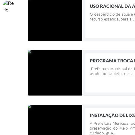
USO RACIONAL DA 
O desperdício de água é 
recurso essencial para a v
PROGRAMA TROCA 
Prefeitura Municipal de
usado por tabletes de sab
INSTALAÇÃO DE LIX
A Prefeitura Municipal p
preservação do Meio Am
cuidado. 🌿 A...