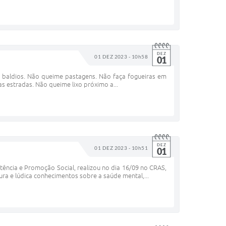
DEZ
01 DEZ 2023 - 10h58
01
 baldios. Não queime pastagens. Não faça fogueiras em
s estradas. Não queime lixo próximo a...
DEZ
01 DEZ 2023 - 10h51
01
tência e Promoção Social, realizou no dia 16/09 no CRAS,
ra e lúdica conhecimentos sobre a saúde mental,...