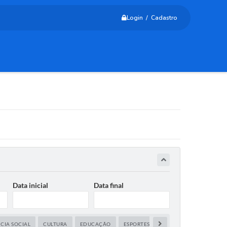
Login / Cadastro
Data inicial
Data final
CIA SOCIAL
CULTURA
EDUCAÇÃO
ESPORTES,LAZER E JUVENTUDE
FA