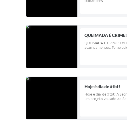
cuidadores...
QUEIMADA É CRIME!
QUEIMADA É CRIME! Lei F
acampamentos. Tome cuidad
Hoje é dia de #tbt!
Hoje é dia de #tbt! A Sec
um projeto voltado ao Set