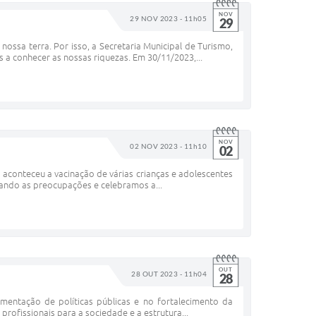
NOV
29 NOV 2023 - 11h05
29
ossa terra. Por isso, a Secretaria Municipal de Turismo,
 a conhecer as nossas riquezas. Em 30/11/2023,...
NOV
02 NOV 2023 - 11h10
02
aconteceu a vacinação de várias crianças e adolescentes
stando as preocupações e celebramos a...
OUT
28 OUT 2023 - 11h04
28
mentação de políticas públicas e no fortalecimento da
ofissionais para a sociedade e a estrutura...