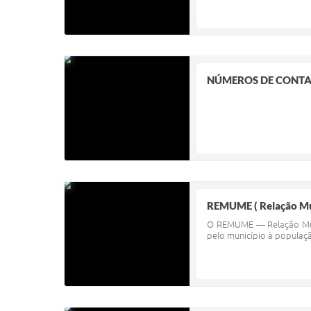
NÚMEROS DE CONTA
REMUME ( Relação Mun
O REMUME — Relação Muni
pelo município à populaç