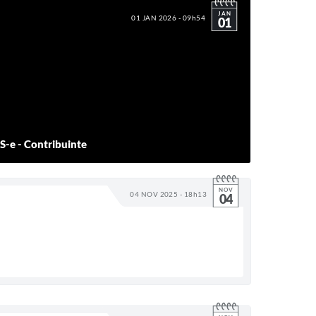
JAN
01 JAN 2026 - 09h54
01
S-e - Contribuinte
NOV
04 NOV 2025 - 18h13
04