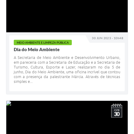
30 JUN 2023 - 10h48
MEIO AMBIENTE E LIMPEZA PÚBLICA
Dia do Meio Ambiente
A Secretaria de Meio Ambiente e Desenvolvimento Urbano,
em pareceria com a Secretaria de Educação e a Secretaria de
Turismo, Cultura, Esporte e Lazer, realizaram no dia 5 de
junho, Dia do Meio Ambiente, uma oficina incrível que contou
com a presença da palestrante Márcia. Através de técnicas
simples e...
JUN
30