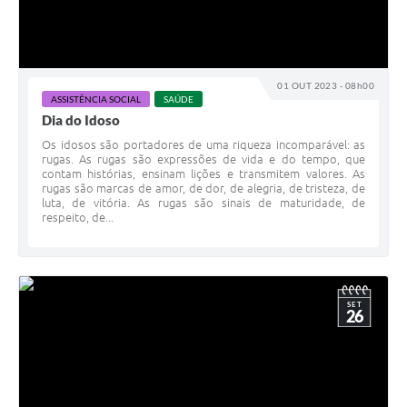
01 OUT 2023 - 08h00
ASSISTÊNCIA SOCIAL
SAÚDE
Dia do Idoso
Os idosos são portadores de uma riqueza incomparável: as
rugas. As rugas são expressões de vida e do tempo, que
contam histórias, ensinam lições e transmitem valores. As
rugas são marcas de amor, de dor, de alegria, de tristeza, de
luta, de vitória. As rugas são sinais de maturidade, de
respeito, de...
SET
26