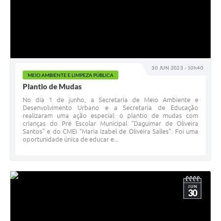
30 JUN 2023 - 10h40
MEIO AMBIENTE E LIMPEZA PÚBLICA
Plantio de Mudas
No dia 1 de junho, a Secretaria de Meio Ambiente e
Desenvolvimento Urbano e a Secretaria de Educação
realizaram uma ação especial: o plantio de mudas com
crianças do Pré Escolar Municipal “Daguimar de Oliveira
Santos” e do CMEI “Maria Izabel de Oliveira Salles”. Foi uma
oportunidade única de educar e...
JUN
30