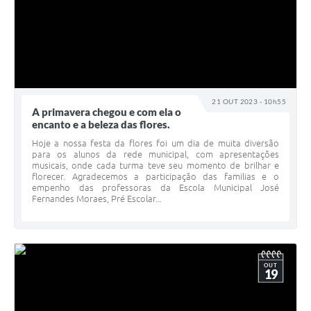
21 OUT 2023 - 10h55
A primavera chegou e com ela o
encanto e a beleza das flores.
Hoje a nossa festa da flores foi um dia de muita diversão
para os alunos da rede municipal, com apresentações
musicais, onde cada turma teve seu momento de brilhar e
florecer. Agradecemos a participação das familias e o
empenho das professoras da Escola Municipal José
Fernandes Moraes, Pré Escolar...
OUT
19