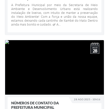
A Prefeitura Municipal por meio da Secretaria de Meio
Ambiente e Desenvolvimento Urbano está realizando
instalação de lixeiras, com intuito de manter a preservação
do Meio Ambiente! Com a força e união da nossa equipe,
estamos deixando cada cantinho de Itambé do Mato Dentro
ainda mais bonito e cuidado. 🌿 A...
AGO
28
28 AGO 2025 - 10h16
NÚMEROS DE CONTATO DA
PREFEITURA MUNICIPAL