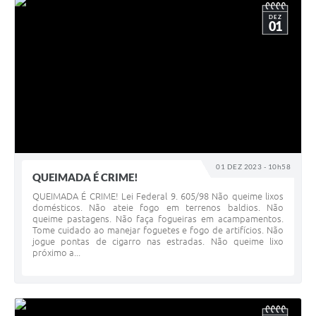
DEZ
01
01 DEZ 2023 - 10h58
QUEIMADA É CRIME!
QUEIMADA É CRIME! Lei Federal 9. 605/98 Não queime lixos
domésticos. Não ateie fogo em terrenos baldios. Não
queime pastagens. Não faça fogueiras em acampamentos.
Tome cuidado ao manejar foguetes e fogo de artifícios. Não
jogue pontas de cigarro nas estradas. Não queime lixo
próximo a...