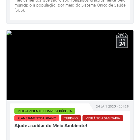
medicamentos que são disponibilizados gratuitamente pelo
município à população, por meio do Sistema Único de Saúde
(SUS).
JAN
24
24 JAN 2025 - 16h19
MEIO AMBIENTE E LIMPEZA PÚBLICA
PLANEJAMENTO URBANO
TURISMO
VIGILÂNCIA SANITÁRIA
Ajude a cuidar do Meio Ambiente!