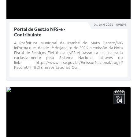
01 JAN 2026 - 09h54
Portal de Gestão NFS-e -
Contribuinte
A Prefeitura Municipal de Itambé do Mato Dentro/MG
informa que, desde 1º de janeiro de 2026, a emissão da Nota
Fiscal de Serviços Eletrônica (NFS-e) passou a ser realizada
exclusivamente pelo Sistema Nacional, através do
link: https://www.nfse.gov.br/EmissorNacional/Login?
ReturnUrl=%2fEmissorNacional Ou...
NOV
04