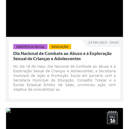
24 MAI 2023 - 10h50
ASSISTÊNCIA SOCIAL
EDUCAÇÃO
Dia Nacional de Combate ao Abuso e à Exploração
Sexual de Crianças e Adolescentes
No dia 18 de maio, Dia Nacional de Combate ao Abuso e à
Exploração Sexual de Crianças e Adolescentes, a Secretaria
Municipal de Ação e Promoção Social em parceria com a
Secretaria Municipal de Educação, Conselho Tutelar e a
Escola Estadual Emídio de Sales, promoveu ação com
objetivo de conscientizar as...
MAI
16