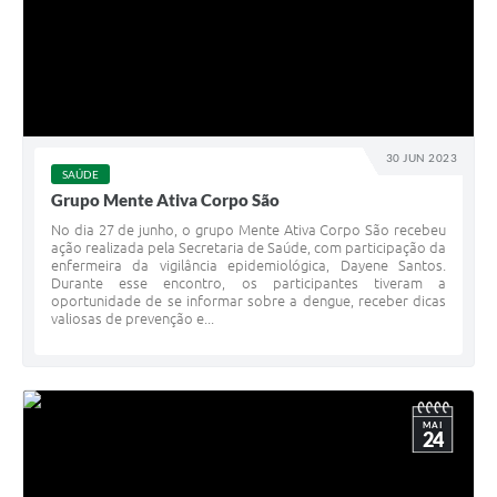
30 JUN 2023
SAÚDE
Grupo Mente Ativa Corpo São
No dia 27 de junho, o grupo Mente Ativa Corpo São recebeu
ação realizada pela Secretaria de Saúde, com participação da
enfermeira da vigilância epidemiológica, Dayene Santos.
Durante esse encontro, os participantes tiveram a
oportunidade de se informar sobre a dengue, receber dicas
valiosas de prevenção e...
MAI
24