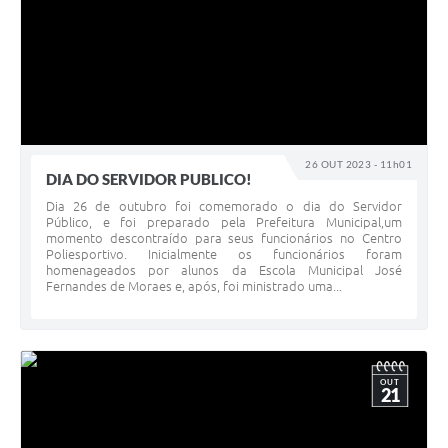
26 OUT 2023 - 11h01
DIA DO SERVIDOR PUBLICO!
Dia 26 de outubro foi comemorado o dia do Servidor
Público, e foi preparado pela Prefeitura Municipal,um
momento descontraído para seus funcionários no Centro
Poliesportivo. Inicialmente os funcionários foram
homenageados por alunos da Escola Municipal José
Fernandes de Moraes e, após, foi ministrado uma...
OUT
21