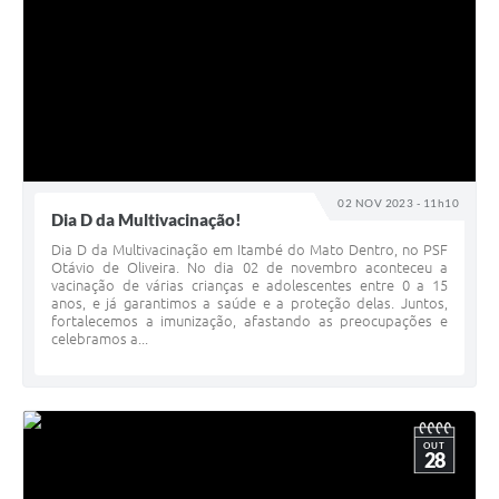
02 NOV 2023 - 11h10
Dia D da Multivacinação!
Dia D da Multivacinação em Itambé do Mato Dentro, no PSF
Otávio de Oliveira. No dia 02 de novembro aconteceu a
vacinação de várias crianças e adolescentes entre 0 a 15
anos, e já garantimos a saúde e a proteção delas. Juntos,
fortalecemos a imunização, afastando as preocupações e
celebramos a...
OUT
28