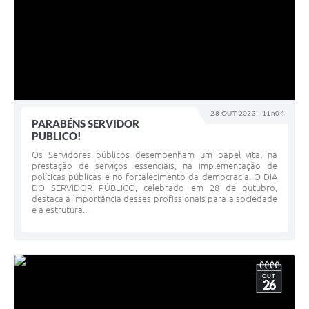
28 OUT 2023 - 11h04
PARABÉNS SERVIDOR
PUBLICO!
Os Servidores públicos desempenham um papel vital na
prestação de serviços essenciais, na implementação de
políticas públicas e no fortalecimento da democracia. O DIA
DO SERVIDOR PÚBLICO, celebrado em 28 de outubro,
destaca a importância desses profissionais para a sociedade
e a estrutura...
OUT
26