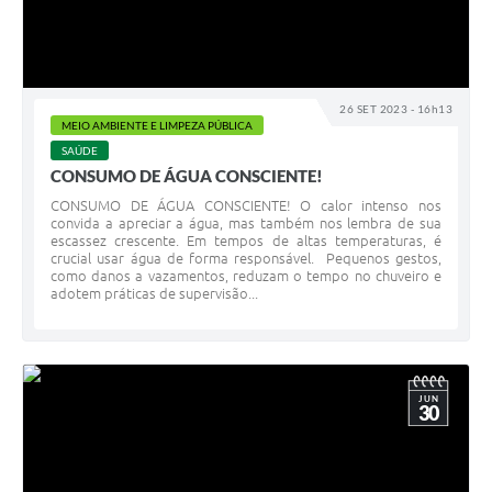
26 SET 2023 - 16h13
MEIO AMBIENTE E LIMPEZA PÚBLICA
SAÚDE
CONSUMO DE ÁGUA CONSCIENTE!
CONSUMO DE ÁGUA CONSCIENTE! O calor intenso nos
convida a apreciar a água, mas também nos lembra de sua
escassez crescente. Em tempos de altas temperaturas, é
crucial usar água de forma responsável. Pequenos gestos,
como danos a vazamentos, reduzam o tempo no chuveiro e
adotem práticas de supervisão...
JUN
30