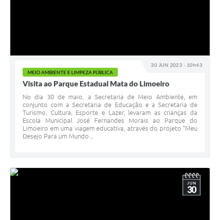
30 JUN 2023 - 10h43
MEIO AMBIENTE E LIMPEZA PÚBLICA
Visita ao Parque Estadual Mata do Limoeiro
No dia 30 de maio, a Secretaria de Meio Ambiente, em
conjunto com a Secretaria de Educação e a Secretaria de
Turismo, Cultura, Esporte e Lazer, levaram as crianças da
Escola Municipal José Fernandes Morais ao Parque do
Limoeiro em uma viagem educativa, através do projeto “Meu
Desejo Para um Mundo...
JUN
30