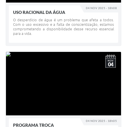
04 NOV 2025 - 18h08
USO RACIONAL DA ÁGUA
O desperdício de água é um problema que afeta a todos.
Com o uso excessivo e a falta de conscientização, estamos
comprometendo a disponibilidade desse recurso essencial
para a vida.
NOV
04
04 NOV 2025 - 18h05
PROGRAMA TROCA