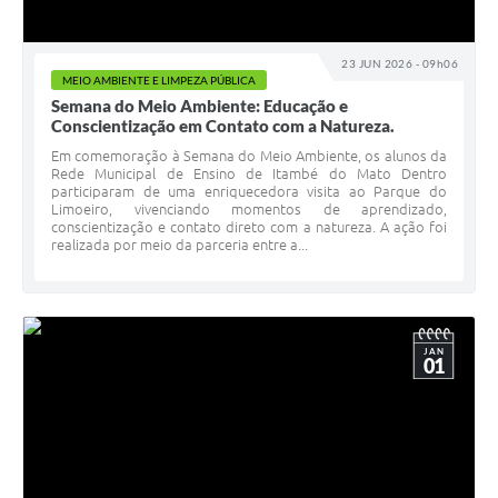
23 JUN 2026 - 09h06
MEIO AMBIENTE E LIMPEZA PÚBLICA
Semana do Meio Ambiente: Educação e
Conscientização em Contato com a Natureza.
Em comemoração à Semana do Meio Ambiente, os alunos da
Rede Municipal de Ensino de Itambé do Mato Dentro
participaram de uma enriquecedora visita ao Parque do
Limoeiro, vivenciando momentos de aprendizado,
conscientização e contato direto com a natureza. A ação foi
realizada por meio da parceria entre a...
JAN
01