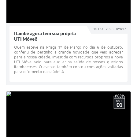
10 OUT 2023 - 09h47
Itambé agora tem sua própria
UTI Móvel!
Quem esteve na Praça 1º de Março no dia 6 de outubro,
conferiu de pertinho a grande novidade que veio agregar
para a nossa cidade. Investida com recursos próprios a nova
UTI Móvel veio para auxiliar na saúde de nossos queridos
Itambeenses. O evento também contou com ações voltadas
para o fomento da saúde! A...
OUT
01