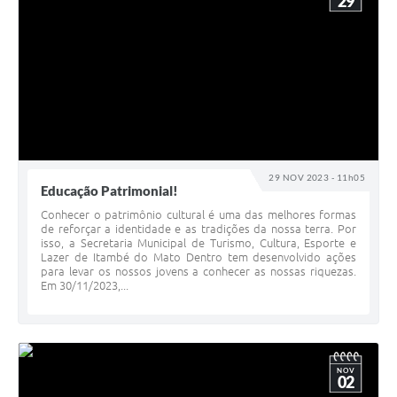
29
29 NOV 2023 - 11h05
Educação Patrimonial!
Conhecer o patrimônio cultural é uma das melhores formas
de reforçar a identidade e as tradições da nossa terra. Por
isso, a Secretaria Municipal de Turismo, Cultura, Esporte e
Lazer de Itambé do Mato Dentro tem desenvolvido ações
para levar os nossos jovens a conhecer as nossas riquezas.
Em 30/11/2023,...
NOV
02