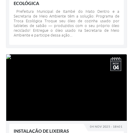
ECOLÓGICA
Prefeitura Municipal de Itambé do Mato Dentro e a
Secretaria de Meio Ambiente têm a solução: Programa de
Troca Ecológica Troque seu óleo de cozinha usado por
tabletes de sabão — produzidos com o seu próprio óleo
reciclado! Entregue o óleo usado na Secretaria de Meio
Ambiente e participe dessa ação...
NOV
04
04 NOV 2025 - 18h01
INSTALAÇÃO DE LIXEIRAS