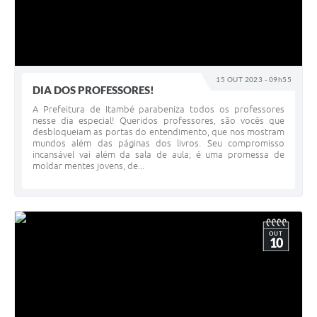
15 OUT 2023 - 09h55
DIA DOS PROFESSORES!
A Prefeitura de Itambé parabeniza todos os professores
nesse dia especial! Queridos professores, são vocês que
desbloqueiam as portas do entendimento, que nos mostram
mundos além das páginas dos livros. Seu compromisso
incansável vai além da sala de aula; é uma promessa de
moldar mentes jovens, de...
OUT
10