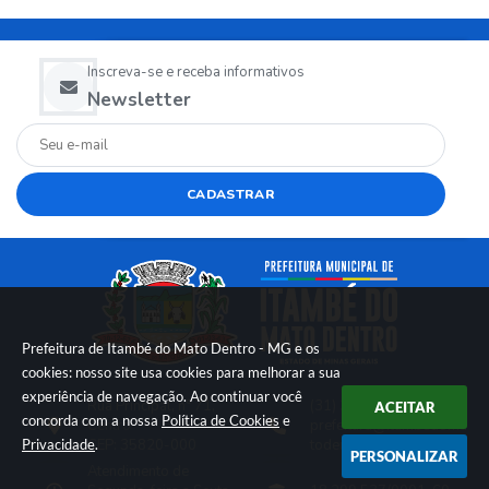
Inscreva-se e receba informativos
Newsletter
CADASTRAR
Prefeitura de Itambé do Mato Dentro - MG e os
cookies: nosso site usa cookies para melhorar a sua
experiência de navegação. Ao continuar você
Rua Principal, n° 71,
(31) 3500-1699
ACEITAR
concorda com a nossa
Política de Cookies
e
Centro
prefeitura@itambedoma
Privacidade
.
CEP: 35820-000
todentro.mg.gov.br
PERSONALIZAR
Atendimento de