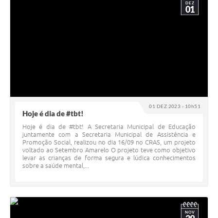
DEZ
01
01 DEZ 2023 - 10h51
Hoje é dia de #tbt!
Hoje é dia de #tbt! A Secretaria Municipal de Educação
juntamente com a Secretaria Municipal de Assistência e
Promoção Social, realizou no dia 16/09 no CRAS, um projeto
voltado ao Setembro Amarelo O projeto teve como objetivo
levar as crianças de forma segura e lúdica conhecimentos
sobre a saúde mental,...
NOV