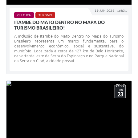
19 JUN 2026 - 16h31
CULTURA
TURISMO
ITAMBÉ DO MATO DENTRO NO MAPA DO
TURISMO BRASILEIRO!
A inclusão de Itambé do Mato Dentro no Mapa do Turismo
Brasileiro representa um marco fundamental para o
desenvolvimento econômico, social e sustentável do
município. Localizada a cerca de 127 km de Belo Horizonte,
na vertente leste da Serra do Espinhaço e no Parque Nacional
da Serra do Cipó, a cidade possui...
JUN
23