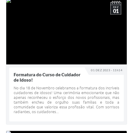
DEZ
01
01 DEZ 2023 - 11h14
Formatura do Curso de Cuidador
de Idoso!
No dia 18 de Novembro celebramos a formatura dos incríveis
cuidadores de idosos! Uma cerimônia emocionante que não
apenas reconheceu o esforço dos novos profissionais, mas
também encheu de orgulho suas famílias e toda a
comunidade que valoriza essa profissão vital. Com sorrisos
radiantes, os cuidadores...