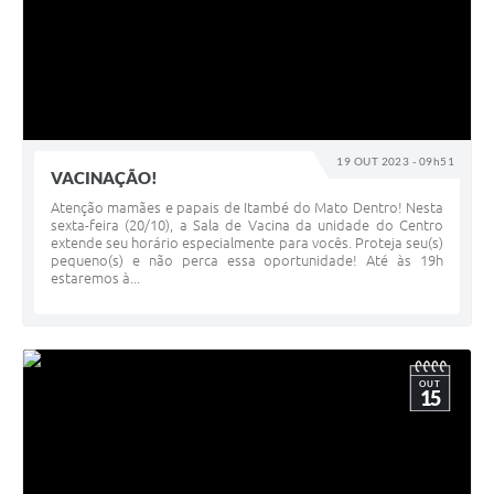
19 OUT 2023 - 09h51
VACINAÇÃO!
Atenção mamães e papais de Itambé do Mato Dentro! Nesta
sexta-feira (20/10), a Sala de Vacina da unidade do Centro
extende seu horário especialmente para vocês. Proteja seu(s)
pequeno(s) e não perca essa oportunidade! Até às 19h
estaremos à...
OUT
15