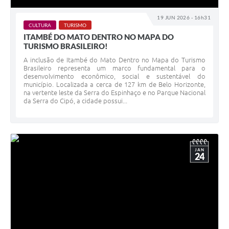
19 JUN 2026 - 16h31
CULTURA
TURISMO
ITAMBÉ DO MATO DENTRO NO MAPA DO
TURISMO BRASILEIRO!
A inclusão de Itambé do Mato Dentro no Mapa do Turismo
Brasileiro representa um marco fundamental para o
desenvolvimento econômico, social e sustentável do
município. Localizada a cerca de 127 km de Belo Horizonte,
na vertente leste da Serra do Espinhaço e no Parque Nacional
da Serra do Cipó, a cidade possui...
JAN
24