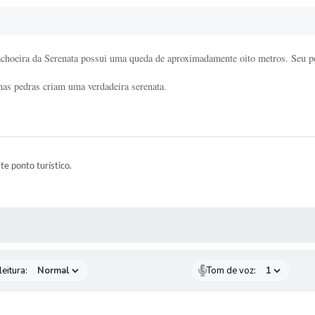
choeira da Serenata possui uma queda de aproximadamente oito metros. Seu po
nas pedras criam uma verdadeira serenata.
ste ponto turístico.
 MÍDIAS
eitura:
Tom de voz: