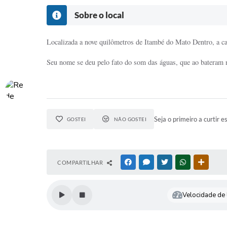
Sobre o local
Localizada a nove quilômetros de Itambé do Mato Dentro, a ca
Seu nome se deu pelo fato do som das águas, que ao bateram 
Seja o primeiro a curtir e
GOSTEI
NÃO GOSTEI
COMPARTILHAR
FACEBOOK
MESSENGER
TWITTER
WHATSAPP
OUTRAS
Velocidade de l