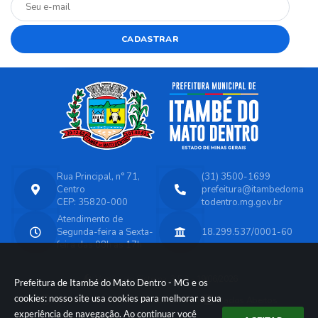
CADASTRAR
Rua Principal, n° 71,
(31) 3500-1699
Centro
prefeitura@itambedoma
CEP: 35820-000
todentro.mg.gov.br
Atendimento de
Segunda-feira a Sexta-
18.299.537/0001-60
feira das 08h as 17h
Versão do Sistema:
3.5.3 - 19/06/2026
Prefeitura de Itambé do Mato Dentro - MG e os
cookies: nosso site usa cookies para melhorar a sua
Portal atualizado em:
07/08/2026 14:45
Dados Abertos
experiência de navegação. Ao continuar você