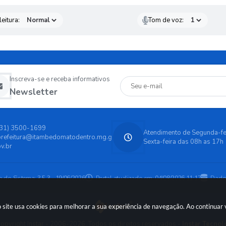
eitura:
Tom de voz:
Inscreva-se e receba informativos
Newsletter
(31) 3500-1699
Atendimento de Segunda-fe
prefeitura@itambedomatodentro.mg.g
Sexta-feira das 08h as 17h
v.br
o do Sistema:
3.5.3 - 19/06/2026
Portal atualizado em:
04/08/2026 11:17
Dado
 site usa cookies para melhorar a sua experiência de navegação. Ao continua
opyright Instar - 2006-2026. Todos os direitos reservados -
Instar Tecnol