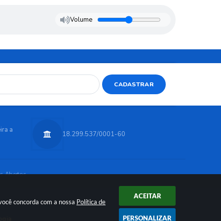
Volume
CADASTRAR
ira a
18.299.537/0001-60
s Abertos
ACEITAR
r você concorda com a nossa
Política de
PERSONALIZAR
ogia