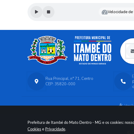
Velocidade de l
Rua Principal, n° 71, Centro
CEP: 35820-000
o
Versã
Prefeitura de Itambé do Mato Dentro - MG e os cookies: nosso
Cookies
e
Privacidade
.
© C