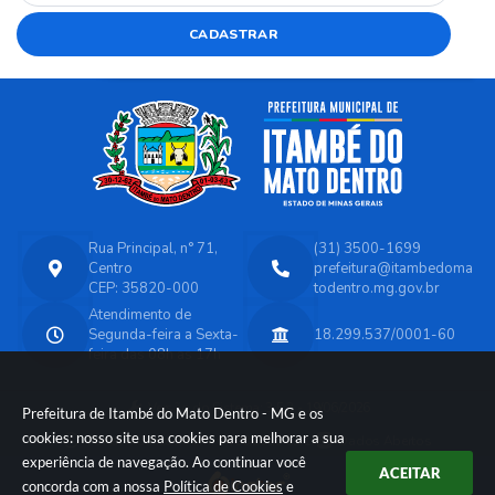
CADASTRAR
Rua Principal, n° 71,
(31) 3500-1699
Centro
prefeitura@itambedoma
CEP: 35820-000
todentro.mg.gov.br
Atendimento de
Segunda-feira a Sexta-
18.299.537/0001-60
feira das 08h as 17h
Versão do Sistema:
3.5.3 - 19/06/2026
Prefeitura de Itambé do Mato Dentro - MG e os
cookies: nosso site usa cookies para melhorar a sua
Portal atualizado em:
04/08/2026 11:17
Dados Abertos
experiência de navegação. Ao continuar você
ACEITAR
concorda com a nossa
Política de Cookies
e