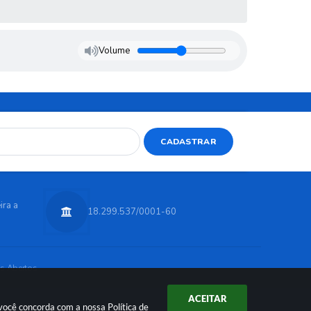
Volume
CADASTRAR
ira a
18.299.537/0001-60
s Abertos
ACEITAR
r você concorda com a nossa
Política de