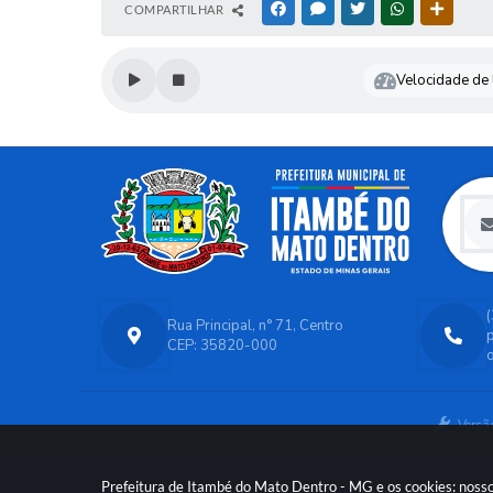
COMPARTILHAR
FACEBOOK
MESSENGER
TWITTER
WHATSAPP
OUTRAS
Velocidade de l
Rua Principal, n° 71, Centro
CEP: 35820-000
o
Versã
Prefeitura de Itambé do Mato Dentro - MG e os cookies: nosso