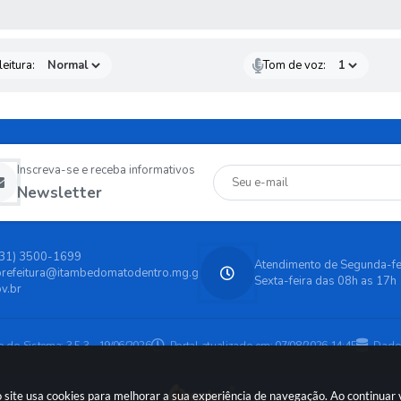
 MÍDIAS
eitura:
Tom de voz:
Inscreva-se e receba informativos
Newsletter
(31) 3500-1699
Atendimento de Segunda-fe
prefeitura@itambedomatodentro.mg.g
Sexta-feira das 08h as 17h
v.br
o do Sistema:
3.5.3 - 19/06/2026
Portal atualizado em:
07/08/2026 14:45
Dado
 site usa cookies para melhorar a sua experiência de navegação. Ao continua