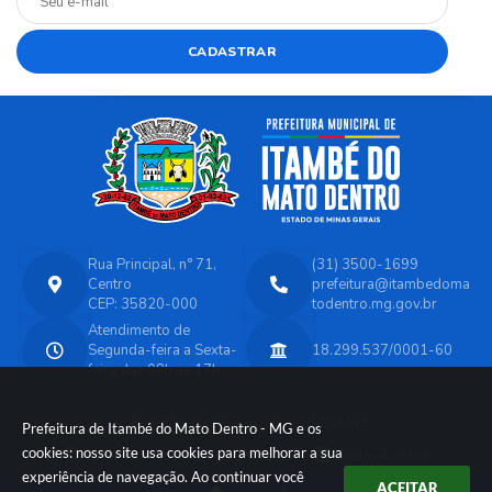
CADASTRAR
Rua Principal, n° 71,
(31) 3500-1699
Centro
prefeitura@itambedoma
CEP: 35820-000
todentro.mg.gov.br
Atendimento de
Segunda-feira a Sexta-
18.299.537/0001-60
feira das 08h as 17h
Versão do Sistema:
3.5.3 - 19/06/2026
Prefeitura de Itambé do Mato Dentro - MG e os
cookies: nosso site usa cookies para melhorar a sua
Portal atualizado em:
07/08/2026 14:45
Dados Abertos
experiência de navegação. Ao continuar você
ACEITAR