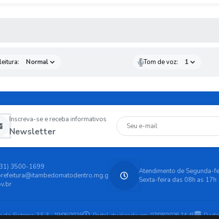
 MÍDIAS
eitura:
Tom de voz:
Inscreva-se e receba informativos
Newsletter
(31) 3500-1699
Atendimento de Segunda-fe
prefeitura@itambedomatodentro.mg.g
Sexta-feira das 08h as 17h
v.br
o do Sistema:
3.5.3 - 19/06/2026
Portal atualizado em:
07/08/2026 14:45
Dado