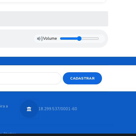
Volume
CADASTRAR
ira a
18.299.537/0001-60
s Abertos