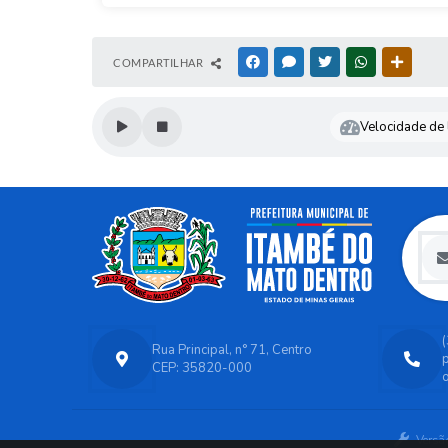
COMPARTILHAR
FACEBOOK
MESSENGER
TWITTER
WHATSAPP
OUTRAS
Velocidade de l
Rua Principal, n° 71, Centro
CEP: 35820-000
o
Versã