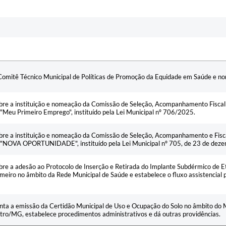
o Comitê Técnico Municipal de Políticas de Promoção da Equidade em Saúde e 
bre a instituição e nomeação da Comissão de Seleção, Acompanhamento Fisca
 "Meu Primeiro Emprego", instituído pela Lei Municipal nº 706/2025.
bre a instituição e nomeação da Comissão de Seleção, Acompanhamento e Fis
 "NOVA OPORTUNIDADE", instituído pela Lei Municipal nº 705, de 23 de dez
bre a adesão ao Protocolo de Inserção e Retirada do Implante Subdérmico de 
rmeiro no âmbito da Rede Municipal de Saúde e estabelece o fluxo assistencial
ta a emissão da Certidão Municipal de Uso e Ocupação do Solo no âmbito do 
ro/MG, estabelece procedimentos administrativos e dá outras providências.