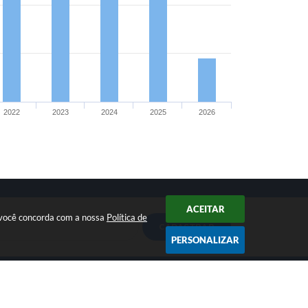
2022
2023
2024
2025
2026
ACEITAR
r você concorda com a nossa
Política de
CADASTRAR
PERSONALIZAR
ira a
18.299.537/0001-60