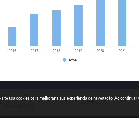
2016
2017
2018
2019
2020
2021
Atos
Inscreva-se e receba informativos
 site usa cookies para melhorar a sua experiência de navegação. Ao continua
Newsletter
(31) 3500-1699
Atendimento de Segunda-fe
prefeitura@itambedomatodentro.mg.g
Sexta-feira das 08h as 17h