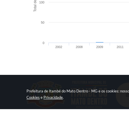
Total de atos
100
50
0
2002
2008
2009
2011
Prefeitura de Itambé do Mato Dentro - MG e os cookies: nosso
Cookies
e
Privacidade
.
Rua Principal, n° 71, Centro
CEP: 35820-000