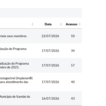
Data
Acessos
Data
Acesso
s
nomeia seus membros.
22/07/2026
50
lização do Programa
17/07/2026
34
calização do Programa
17/07/2026
57
embro de 2025.
Etonogestrel (Implanon®)
 para atendimento das
17/07/2026
40
Município de Itambé do
16/07/2026
43