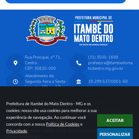
Rua Principal, n° 71,
(31) 3500-1699
Centro
prefeitura@itambedoma
CEP: 35820-000
todentro.mg.gov.br
Atendimento de
Segunda-feira a Sexta-
18.299.537/0001-60
feira das 08h as 17h
Versão do Sistema:
3.5.3 - 19/06/2026
Prefeitura de Itambé do Mato Dentro - MG e os
cookies: nosso site usa cookies para melhorar a sua
Portal atualizado em:
07/08/2026 14:45
Dados Abertos
experiência de navegação. Ao continuar você
ACEITAR
concorda com a nossa
Política de Cookies
e
© Copyright Instar - 2006-2026. Todos os direitos reservados -
Privacidade
.
PERSONALIZAR
Instar Tecnologia