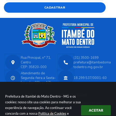
CADASTRAR
Rua Principal, n° 71,
(31) 3500-1699
Centro
prefeitura@itambedoma
CEP: 35820-000
todentro.mg.gov.br
Atendimento de
Segunda-feira a Sexta-
18.299.537/0001-60
feira das 08h as 17h
Versão do Sistema:
3.5.3 - 19/06/2026
Prefeitura de Itambé do Mato Dentro - MG e os
cookies: nosso site usa cookies para melhorar a sua
Portal atualizado em:
07/08/2026 14:45
Dados Abertos
experiência de navegação. Ao continuar você
ACEITAR
concorda com a nossa
Política de Cookies
e