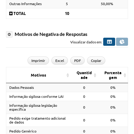
Outras Informações
5
50,00%
TOTAL
10
Motivos de Negativa de Respostas
Visualizar dados em:
Imprimir
Excel
PDF
Copiar
Quantid
Porcenta
Motivos
ade
gem
Dados Pessoais
0
0%
Informação sigilosa conforme LAI
0
0%
Informação sigilosa legislação
0
0%
específica
Pedido exige tratamento adicional
0
0%
de dados
Pedido Genérico
0
0%