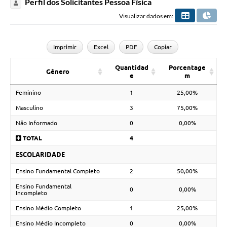
Perfil dos Solicitantes Pessoa Física
Visualizar dados em:
Imprimir
Excel
PDF
Copiar
Quantidad
Porcentage
Gênero
e
m
Feminino
1
25,00%
Masculino
3
75,00%
Não Informado
0
0,00%
TOTAL
4
ESCOLARIDADE
Ensino Fundamental Completo
2
50,00%
Ensino Fundamental
0
0,00%
Incompleto
Ensino Médio Completo
1
25,00%
Ensino Médio Incompleto
0
0,00%