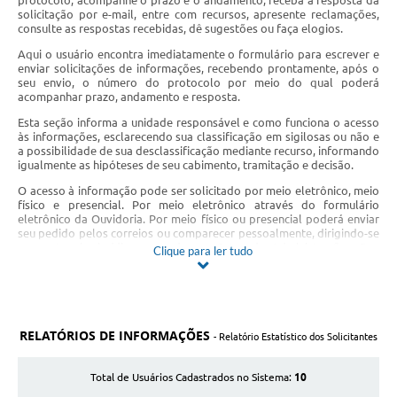
protocolo, acompanhe o prazo e o andamento, receba a resposta da
solicitação por e-mail, entre com recursos, apresente reclamações,
consulte as respostas recebidas, dê sugestões ou faça elogios.
Aqui o usuário encontra imediatamente o formulário para escrever e
enviar solicitações de informações, recebendo prontamente, após o
seu envio, o número do protocolo por meio do qual poderá
acompanhar prazo, andamento e resposta.
Esta seção informa a unidade responsável e como funciona o acesso
às informações, esclarecendo sua classificação em sigilosas ou não e
a possibilidade de sua desclassificação mediante recurso, informando
igualmente as hipóteses de seu cabimento, tramitação e decisão.
O acesso à informação pode ser solicitado por meio eletrônico, meio
físico e presencial. Por meio eletrônico através do formulário
eletrônico da Ouvidoria. Por meio físico ou presencial poderá enviar
seu pedido pelos correios ou comparecer pessoalmente, dirigindo-se
ao protocolo jurídico no endereço Setor de Administração Rua
Clique para ler tudo
Principal, n° 71, Centro, Itambé do Mato Dentro - MG, CEP: 35.820-
000 . Caso a resposta já esteja disponível, responderemos assim que
recebermos o pedido. Caso contrário, ela será entregue no prazo
máximo de 20 dias, prorrogáveis por mais 10 se necessário.
Vale registrar que já constam informações sobre a Prefeitura
RELATÓRIOS DE INFORMAÇÕES
- Relatório Estatístico dos Solicitantes
Municipal de Itambé do Mato Dentro no Portal Transparência da
mesma.
10
Total de Usuários Cadastrados no Sistema:
Este órgão foi criado com o objetivo de oferecer à sociedade um