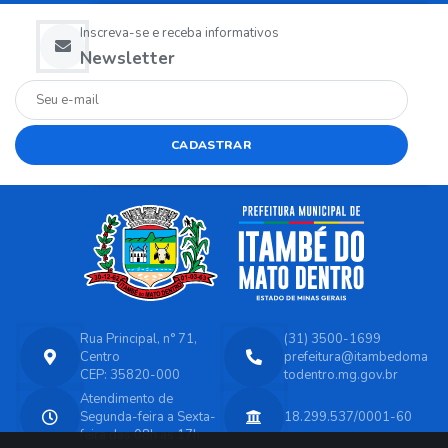
Inscreva-se e receba informativos
Newsletter
CADASTRAR
Rua Principal, n° 71,
(31) 3500-1699
Centro
prefeitura@itambedoma
CEP: 35820-000
todentro.mg.gov.br
Atendimento de
Segunda-feira a Sexta-
18.299.537/0001-60
feira das 08h as 17h