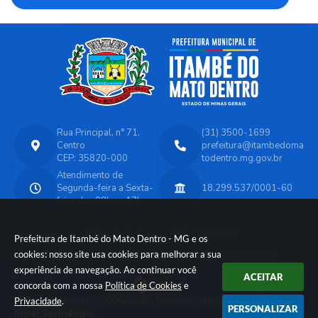
Rua Principal, n° 71,
(31) 3500-1699
Centro
prefeitura@itambedoma
CEP: 35820-000
todentro.mg.gov.br
Atendimento de
Segunda-feira a Sexta-
18.299.537/0001-60
feira das 08h as 17h
Versão do Sistema:
3.5.3 - 19/06/2026
Prefeitura de Itambé do Mato Dentro - MG e os
cookies: nosso site usa cookies para melhorar a sua
Portal atualizado em:
07/08/2026 14:45
Dados Abertos
experiência de navegação. Ao continuar você
ACEITAR
concorda com a nossa
Política de Cookies
e
© Copyright Instar - 2006-2026. Todos os direitos reservados -
Privacidade
.
PERSONALIZAR
Instar Tecnologia