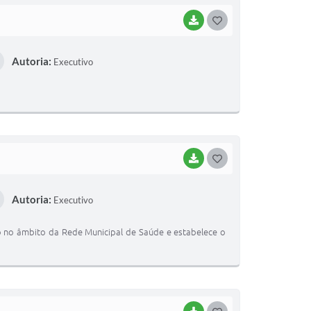
BAIXAR
G
O
Autoria:
Executivo
S
T
E
I
BAIXAR
G
O
Autoria:
Executivo
S
T
o no âmbito da Rede Municipal de Saúde e estabelece o
E
I