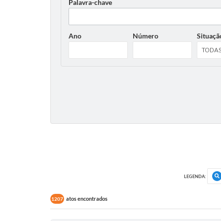
Palavra-chave
Ano
Número
Situaçã
LEGENDA:
atos encontrados
1207