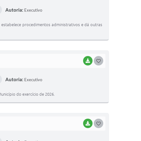
O
Autoria:
Executivo
S
T
estabelece procedimentos administrativos e dá outras
E
I
BAIXAR
G
O
Autoria:
Executivo
S
T
unicípio do exercício de 2026.
E
I
BAIXAR
G
O