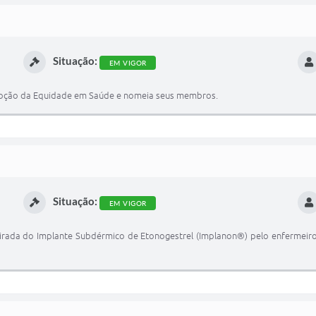
Situação:
EM VIGOR
romoção da Equidade em Saúde e nomeia seus membros.
Situação:
EM VIGOR
irada do Implante Subdérmico de Etonogestrel (Implanon®) pelo enfermeir