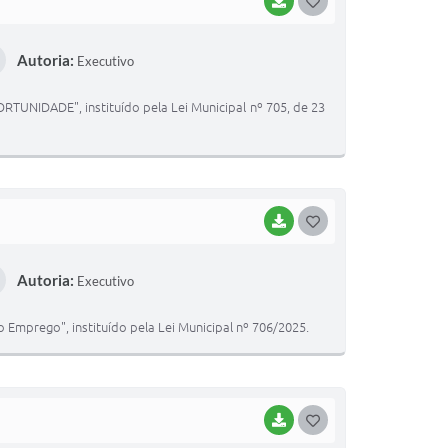
BAIXAR
G
O
Autoria:
Executivo
S
T
UNIDADE", instituído pela Lei Municipal nº 705, de 23
E
I
BAIXAR
G
O
Autoria:
Executivo
S
T
mprego", instituído pela Lei Municipal nº 706/2025.
E
I
BAIXAR
G