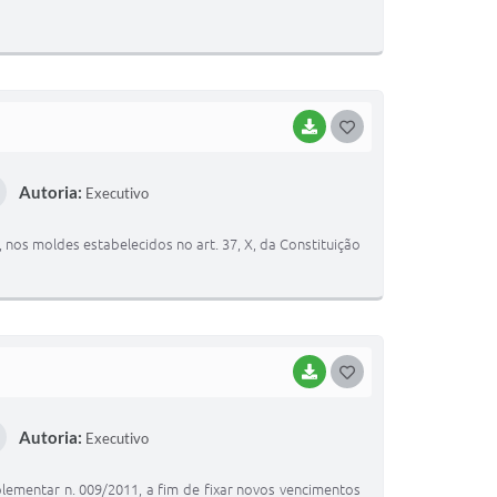
T
E
I
BAIXAR
G
O
Autoria:
Executivo
S
T
, nos moldes estabelecidos no art. 37, X, da Constituição
E
I
BAIXAR
G
O
Autoria:
Executivo
S
T
lementar n. 009/2011, a fim de fixar novos vencimentos