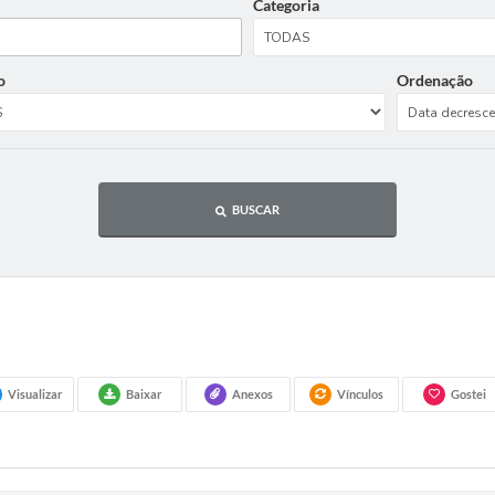
Categoria
o
Ordenação
BUSCAR
Visualizar
Baixar
Anexos
Vínculos
Gostei