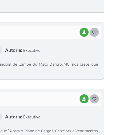
E
I
BAIXAR
G
O
Autoria:
Executivo
S
T
Municipal de ltambé do Mato Dentro/MG, nos casos que
E
I
BAIXAR
G
O
Autoria:
Executivo
S
T
que "Altera o Plano de Cargos, Carreiras e Vencimentos