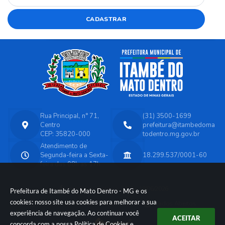
CADASTRAR
Rua Principal, n° 71,
(31) 3500-1699
Centro
prefeitura@itambedoma
CEP: 35820-000
todentro.mg.gov.br
Atendimento de
Segunda-feira a Sexta-
18.299.537/0001-60
feira das 08h as 17h
Versão do Sistema:
3.5.3 - 19/06/2026
Prefeitura de Itambé do Mato Dentro - MG e os
cookies: nosso site usa cookies para melhorar a sua
Portal atualizado em:
04/08/2026 11:17
Dados Abertos
experiência de navegação. Ao continuar você
ACEITAR
concorda com a nossa
Política de Cookies
e