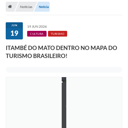
Notícias
Notícia
C
E
R
JUN
19 JUN 2026
T
19
I
CULTURA
TURISMO
F
I
ITAMBÉ DO MATO DENTRO NO MAPA DO
C
A
TURISMO BRASILEIRO!
D
O
D
E
C
O
N
S
E
L
H
O
M
U
N
I