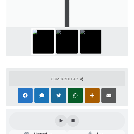
C
I
P
A
L
COMPARTILHAR