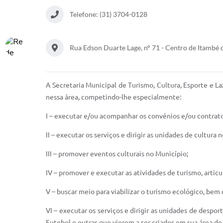
Telefone: (31) 3704-0128
Rua Edson Duarte Lage, n° 71 - Centro de Itamb
A Secretaria Municipal de Turismo, Cultura, Esporte e 
nessa área, competindo-lhe especialmente:
I – executar e/ou acompanhar os convênios e/ou contrato
II – executar os serviços e dirigir as unidades de cultura
III – promover eventos culturais no Município;
IV – promover e executar as atividades de turismo, artic
V – buscar meio para viabilizar o turismo ecológico, bem
VI – executar os serviços e dirigir as unidades de despo
Futebol e outras que vierem a ser criados em sua área de