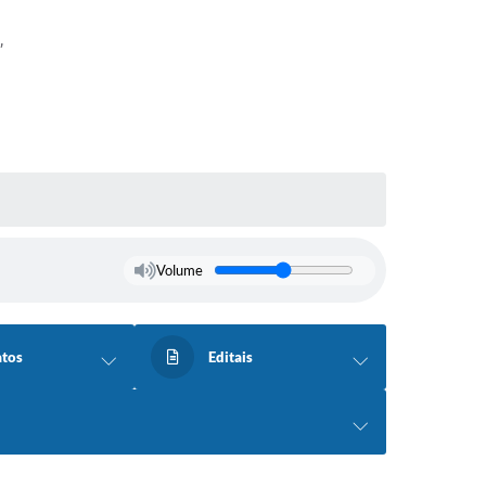
,
Volume
atos
Editais