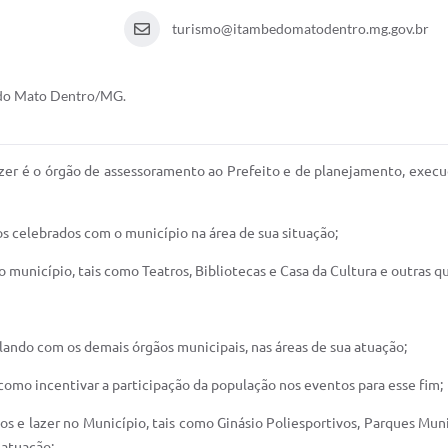
turismo@itambedomatodentro.mg.gov.br
é do Mato Dentro/MG.
Lazer é o órgão de assessoramento ao Prefeito e de planejamento, execu
s celebrados com o município na área de sua situação;
 no município, tais como Teatros, Bibliotecas e Casa da Cultura e outras 
ulando com os demais órgãos municipais, nas áreas de sua atuação;
 como incentivar a participação da população nos eventos para esse fim;
rtos e lazer no Município, tais como Ginásio Poliesportivos, Parques Mu
 atuação;