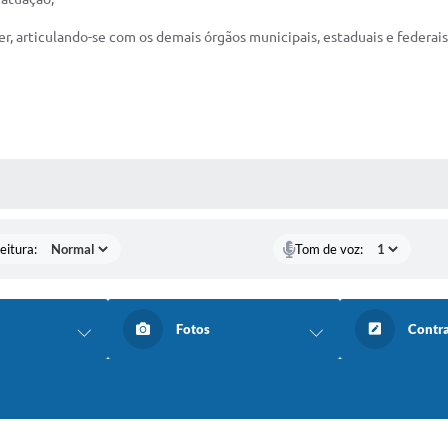
er, articulando-se com os demais órgãos municipais, estaduais e federais
 MÍDIAS
eitura:
Tom de voz:
Fotos
Contr